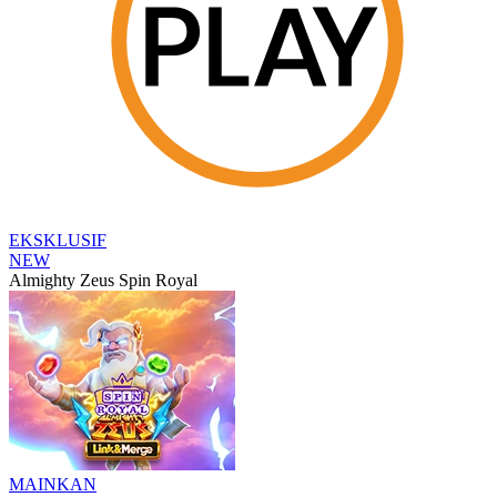
EKSKLUSIF
NEW
Almighty Zeus Spin Royal
MAINKAN