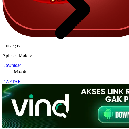
unovegas
Aplikasi Mobile
Download
Masuk
DAFTAR