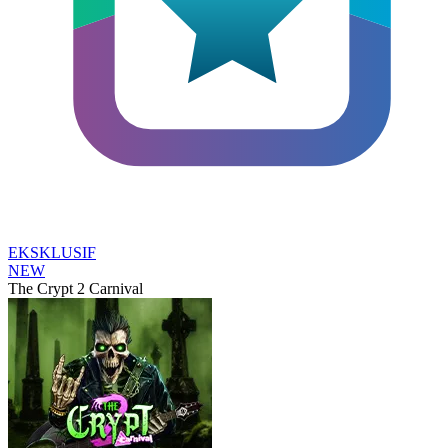
EKSKLUSIF
NEW
The Crypt 2 Carnival