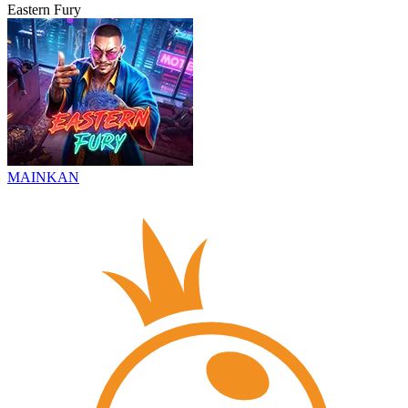
Eastern Fury
MAINKAN