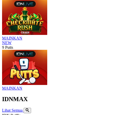
MAINKAN
NEW
9 Putts
MAINKAN
IDNMAX
Lihat Semua