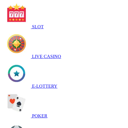
SLOT
LIVE CASINO
E-LOTTERY
POKER