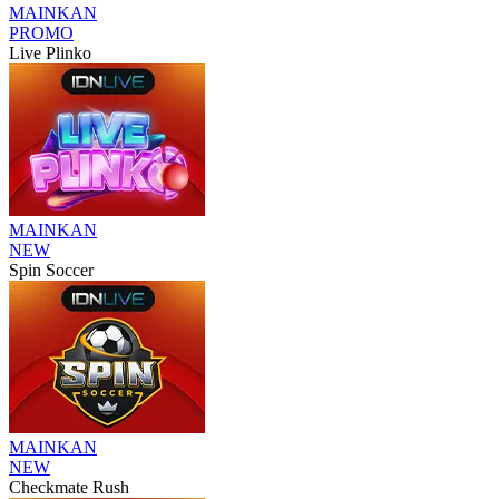
MAINKAN
PROMO
Live Plinko
MAINKAN
NEW
Spin Soccer
MAINKAN
NEW
Checkmate Rush