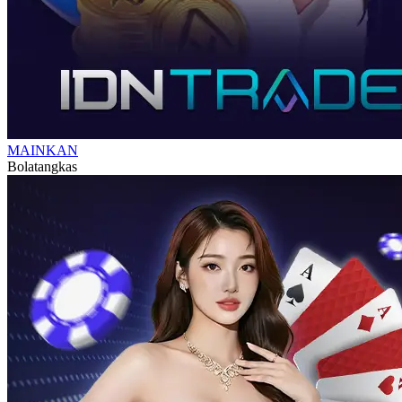
MAINKAN
Bolatangkas