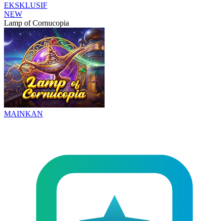
EKSKLUSIF
NEW
Lamp of Cornucopia
MAINKAN