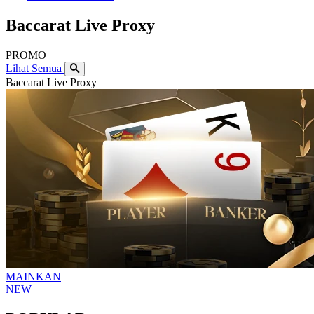
Baccarat Live Proxy
PROMO
Lihat Semua
Baccarat Live Proxy
MAINKAN
NEW