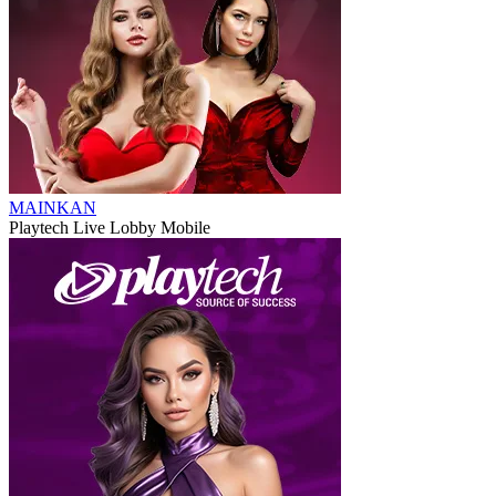
MAINKAN
Playtech Live Lobby Mobile