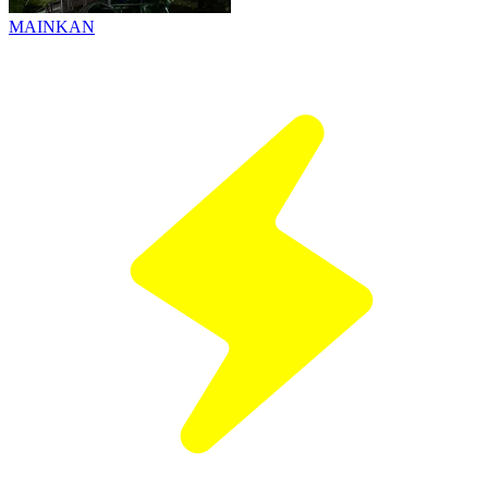
MAINKAN