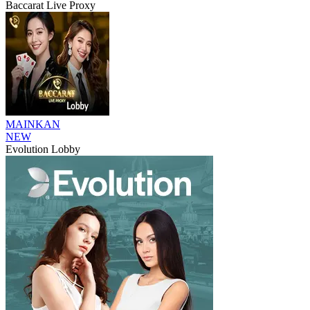
Baccarat Live Proxy
MAINKAN
NEW
Evolution Lobby