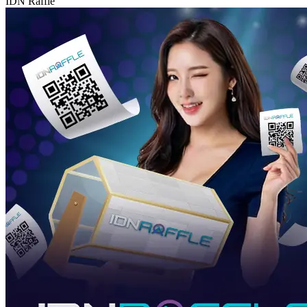
IDN Raffle